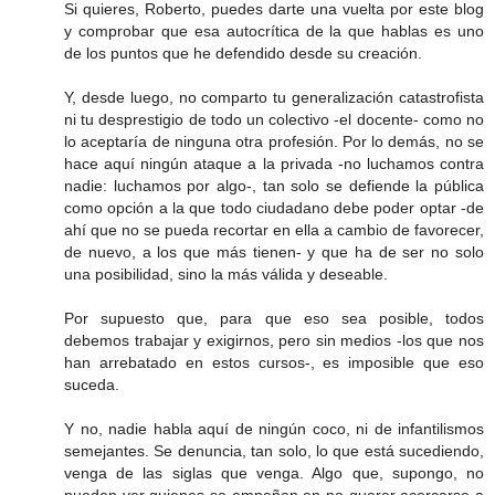
Si quieres, Roberto, puedes darte una vuelta por este blog
y comprobar que esa autocrítica de la que hablas es uno
de los puntos que he defendido desde su creación.
Y, desde luego, no comparto tu generalización catastrofista
ni tu desprestigio de todo un colectivo -el docente- como no
lo aceptaría de ninguna otra profesión. Por lo demás, no se
hace aquí ningún ataque a la privada -no luchamos contra
nadie: luchamos por algo-, tan solo se defiende la pública
como opción a la que todo ciudadano debe poder optar -de
ahí que no se pueda recortar en ella a cambio de favorecer,
de nuevo, a los que más tienen- y que ha de ser no solo
una posibilidad, sino la más válida y deseable.
Por supuesto que, para que eso sea posible, todos
debemos trabajar y exigirnos, pero sin medios -los que nos
han arrebatado en estos cursos-, es imposible que eso
suceda.
Y no, nadie habla aquí de ningún coco, ni de infantilismos
semejantes. Se denuncia, tan solo, lo que está sucediendo,
venga de las siglas que venga. Algo que, supongo, no
pueden ver quienes se empeñan en no querer acercarse a