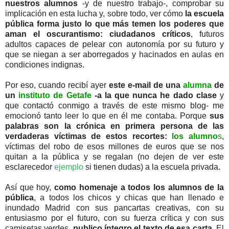
nuestros alumnos
-y de nuestro trabajo-, comprobar su
implicación en esta lucha y, sobre todo, ver cómo
la escuela
pública forma justo lo que más temen los poderes que
aman el oscurantismo: ciudadanos críticos
, futuros
adultos capaces de pelear con autonomía por su futuro y
que se niegan a ser aborregados y hacinados en aulas en
condiciones indignas.
Por eso, cuando recibí ayer
este e-mail de una
alumna
de
un
instituto de Getafe
-a la que nunca he dado clase
y
que contactó conmigo a través de este mismo blog- me
emocionó tanto leer lo que en él me contaba. Porque
sus
palabras son la crónica en primera persona de las
verdaderas víctimas de estos recortes:
los alumno
s
,
víctimas del robo de esos millones de euros que se nos
quitan a la pública y se regalan (no dejen de ver este
esclarecedor
ejempl
o
si tienen dudas) a la escuela privada.
Así que hoy,
como homenaje a todos los alumnos de la
pública
, a todos los chicos y chicas que han llenado e
inundado Madrid con sus pancartas creativas, con su
entusiasmo por el futuro, con su fuerza crítica y con sus
camisetas verdes,
publico íntegro el texto de esa carta
. El