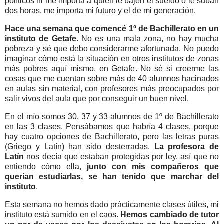
políticos ni me importa a quién le bajen el sueldo o le suban
dos horas, me importa mi futuro y el de mi generación.
Hace una semana que comencé 1º de Bachillerato en un
instituto de Getafe.
No es una mala zona, no hay mucha
pobreza y sé que debo considerarme afortunada. No puedo
imaginar cómo está la situación en otros institutos de zonas
más pobres aquí mismo, en Getafe. No sé si creerme las
cosas que me cuentan sobre más de 40 alumnos hacinados
en aulas sin material, con profesores más preocupados por
salir vivos del aula que por conseguir un buen nivel.
En el mío somos 30, 37 y 33 alumnos de 1º de Bachillerato
en las 3 clases. Pensábamos que habría 4 clases, porque
hay cuatro opciones de Bachillerato, pero las letras puras
(Griego y Latín) han sido desterradas.
La profesora de
Latín
nos decía que estaban protegidas por ley, así que no
entiendo cómo ella,
junto con mis compañeros que
querían estudiarlas, se han tenido que marchar del
instituto
.
Esta semana no hemos dado prácticamente clases útiles, mi
instituto está sumido en el caos.
Hemos cambiado de tutor