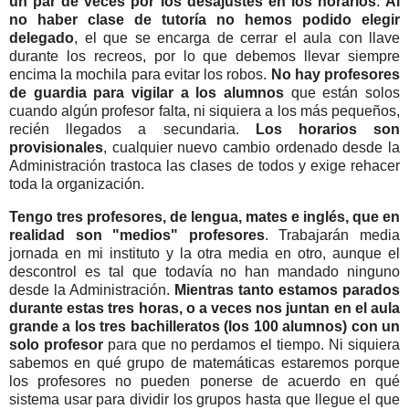
un par de veces por los desajustes en los horarios
.
Al
no haber clase de tutoría no hemos podido elegir
delegado
, el que se encarga de cerrar el aula con llave
durante los recreos, por lo que debemos llevar siempre
encima la mochila para evitar los robos.
No hay profesores
de guardia para vigilar a los alumnos
que están solos
cuando algún profesor falta, ni siquiera a los más pequeños,
recién llegados a secundaria.
Los horarios son
provisionales
, cualquier nuevo cambio ordenado desde la
Administración trastoca las clases de todos y exige rehacer
toda la organización.
Tengo tres profesores, de lengua, mates e inglés, que en
realidad son "medios" profesores
. Trabajarán media
jornada en mi instituto y la otra media en otro, aunque el
descontrol es tal que todavía no han mandado ninguno
desde la Administración.
Mientras tanto estamos parados
durante estas tres horas, o a veces nos juntan en el aula
grande a los tres bachilleratos (los 100 alumnos) con un
solo profesor
para que no perdamos el tiempo.
Ni siquiera
sabemos en qué grupo de matemáticas estaremos porque
los profesores no pueden ponerse de acuerdo en qué
sistema usar para dividir los grupos hasta que llegue el que