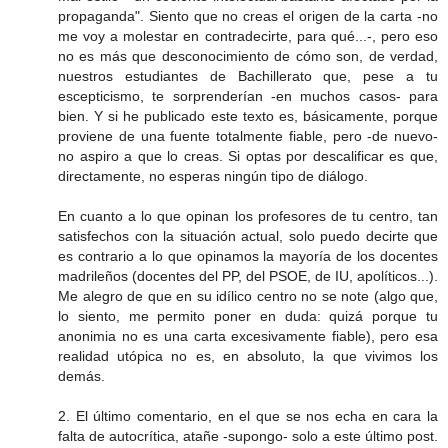
propaganda". Siento que no creas el origen de la carta -no
me voy a molestar en contradecirte, para qué...-, pero eso
no es más que desconocimiento de cómo son, de verdad,
nuestros estudiantes de Bachillerato que, pese a tu
escepticismo, te sorprenderían -en muchos casos- para
bien. Y si he publicado este texto es, básicamente, porque
proviene de una fuente totalmente fiable, pero -de nuevo-
no aspiro a que lo creas. Si optas por descalificar es que,
directamente, no esperas ningún tipo de diálogo.
En cuanto a lo que opinan los profesores de tu centro, tan
satisfechos con la situación actual, solo puedo decirte que
es contrario a lo que opinamos la mayoría de los docentes
madrileños (docentes del PP, del PSOE, de IU, apolíticos...).
Me alegro de que en su idílico centro no se note (algo que,
lo siento, me permito poner en duda: quizá porque tu
anonimia no es una carta excesivamente fiable), pero esa
realidad utópica no es, en absoluto, la que vivimos los
demás.
2. El último comentario, en el que se nos echa en cara la
falta de autocrítica, atañe -supongo- solo a este último post.