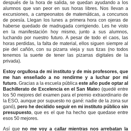
después de la hora de salida, se quedan ayudando a los
alumnos que van peor en sus horas libres. Nos llevan a
excursiones, a campeonatos de matemáticas, a concursos
de poesía. Llegan los lunes a primera hora con ojeras de
haberse quedado de madrugada corrigiendo. Les he visto
en la manifestación hoy mismo, junto a sus alumnos,
luchando por nuestro futuro. A pesar de todo el caos, las
horas perdidas, la falta de material, ellos siguen siempre al
pie del cañón, con su pizarra vieja y sus tizas (no todos
tenemos la suerte de tener las pizarras digitales de la
privada).
Estoy orgullosa de mi instituto y de mis profesores, que
me han enseñado a no rendirme y a luchar por mi
futuro.
Gracias a la escuela pública
este año pude optar al
Bachillerato de Excelencia en el San Mate
o (quedé entre
los 50 mejores del examen para el premio extraordinario de
la ESO, aunque por supuesto no gané: nadie de la zona sur
ganó),
pero he decidido seguir en mi instituto público sin
presupuesto
, que es el que ha hecho que quedase entre
esos 50 mejores.
Así que
no me voy a callar mientras nos arrebatan la